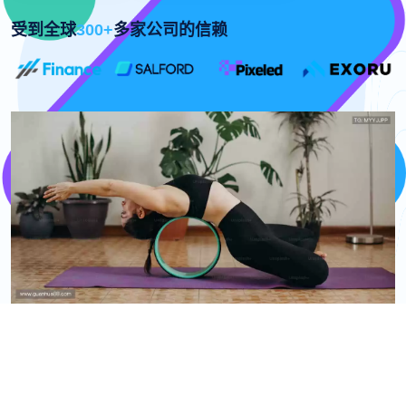
受到全球
300+
多家公司的信赖