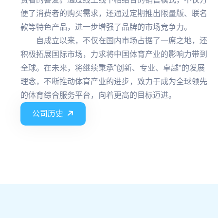
便了消费者的购买需求，还通过定期推出限量版、联名
款等特色产品，进一步增强了品牌的市场竞争力。
自成立以来，不仅在国内市场占据了一席之地，还
积极拓展国际市场，力求将中国体育产业的影响力带到
全球。在未来，将继续秉承“创新、专业、卓越”的发展
理念，不断推动体育产业的进步，致力于成为全球领先
的体育综合服务平台，向着更高的目标迈进。
公司历史