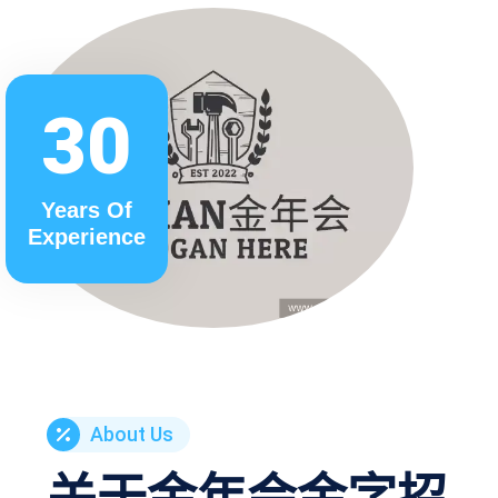
30
Years Of
Experience
About Us