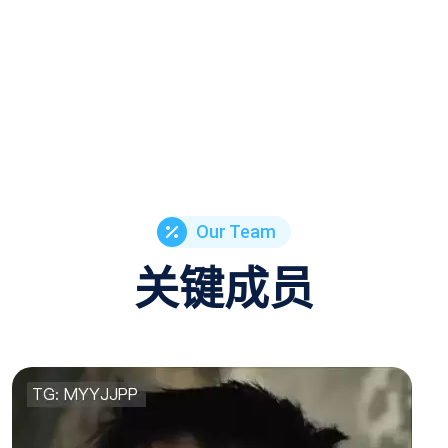
Our Team
关键成员