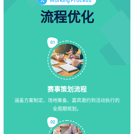
Working Process
流程优化
01
赛事策划流程
涵盖方案制定、场地筹备、嘉宾邀约到活动执行的
全周期规划。
02