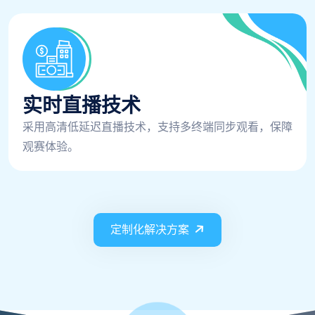
实时直播技术
采用高清低延迟直播技术，支持多终端同步观看，保障
观赛体验。
定制化解决方案