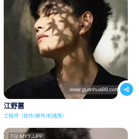
江野蕙
工程师（软件/硬件/机械等）