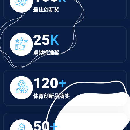
最佳创新奖
25
K
卓越标准奖
120
+
体育创新品牌奖
50
+