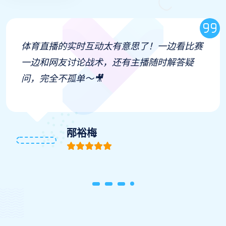
体育直播的实时互动太有意思了！一边看比赛
一边和网友讨论战术，还有主播随时解答疑
问，完全不孤单～🎥
邴裕梅