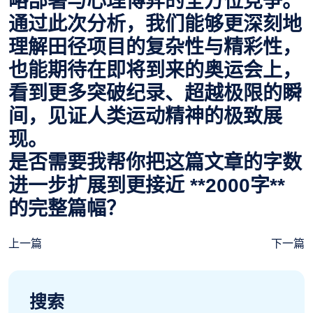
略部署与心理博弈的全方位竞争。
通过此次分析，我们能够更深刻地
理解田径项目的复杂性与精彩性，
也能期待在即将到来的奥运会上，
看到更多突破纪录、超越极限的瞬
间，见证人类运动精神的极致展
现。
是否需要我帮你把这篇文章的字数
进一步扩展到更接近 **2000字**
的完整篇幅？
上一篇
下一篇
搜索