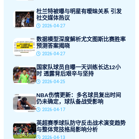
杜兰特被曝与明星有暧昧关系 引发
社交媒体热议
2026-04-27
数据模型深度解析尤文图斯比赛胜率
预测答案揭晓
2026-04-27
国家队球员自曝一天训练长达12小
时 透露背后艰辛与坚持
2026-04-25
NBA伤情更新：多名球员复出时间
仍未确定，球队备战受影响
2026-04-17
英超赛季球队防守反击战术演变趋势
与整体竞技格局影响分析
2026-04-13