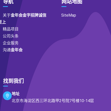
导航
网站地图
关于
金年会金字招牌诚信
SiteMap
至上
精品项目
公司头条
企业服务
沟通
金年会
找到我们
地址
北京市海淀区西三环北路甲2号院7号楼10-14层