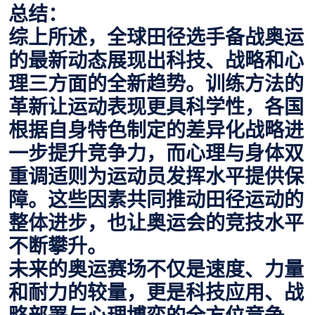
总结：
综上所述，全球田径选手备战奥运
的最新动态展现出科技、战略和心
理三方面的全新趋势。训练方法的
革新让运动表现更具科学性，各国
根据自身特色制定的差异化战略进
一步提升竞争力，而心理与身体双
重调适则为运动员发挥水平提供保
障。这些因素共同推动田径运动的
整体进步，也让奥运会的竞技水平
不断攀升。
未来的奥运赛场不仅是速度、力量
和耐力的较量，更是科技应用、战