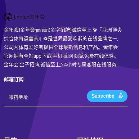
金年会|金年会·jinnian(金字招牌)诚信至上 ⚽️『亚洲顶尖
综合体育运营商』⚽️是世界最受欢迎的在线品牌之一,
公司为体育爱好者提供全球最新信息和产品。金年会
官网拥有全站app下载,手机版,网页版,免费在线体验。
金年会,金子招牌,诚信至上,24小时专属客服在线服务!
邮箱订阅
Subscribe