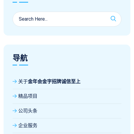
导航
关于
金年会金字招牌诚信至上
精品项目
公司头条
企业服务