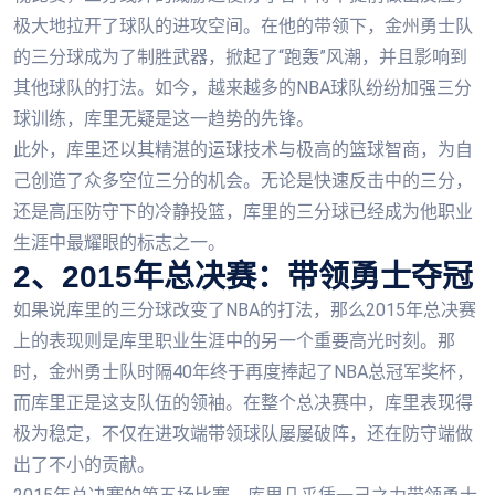
极大地拉开了球队的进攻空间。在他的带领下，金州勇士队
的三分球成为了制胜武器，掀起了“跑轰”风潮，并且影响到
其他球队的打法。如今，越来越多的NBA球队纷纷加强三分
球训练，库里无疑是这一趋势的先锋。
此外，库里还以其精湛的运球技术与极高的篮球智商，为自
己创造了众多空位三分的机会。无论是快速反击中的三分，
还是高压防守下的冷静投篮，库里的三分球已经成为他职业
生涯中最耀眼的标志之一。
2、2015年总决赛：带领勇士夺冠
如果说库里的三分球改变了NBA的打法，那么2015年总决赛
上的表现则是库里职业生涯中的另一个重要高光时刻。那
时，金州勇士队时隔40年终于再度捧起了NBA总冠军奖杯，
而库里正是这支队伍的领袖。在整个总决赛中，库里表现得
极为稳定，不仅在进攻端带领球队屡屡破阵，还在防守端做
出了不小的贡献。