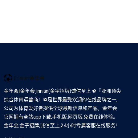
金年会|金年会·jinnian(金字招牌)诚信至上 ⚽️『亚洲顶尖
综合体育运营商』⚽️是世界最受欢迎的在线品牌之一,
公司为体育爱好者提供全球最新信息和产品。金年会
官网拥有全站app下载,手机版,网页版,免费在线体验。
金年会,金子招牌,诚信至上,24小时专属客服在线服务!