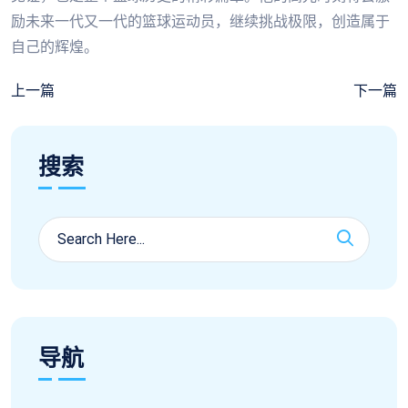
励未来一代又一代的篮球运动员，继续挑战极限，创造属于
自己的辉煌。
上一篇
下一篇
搜索
导航