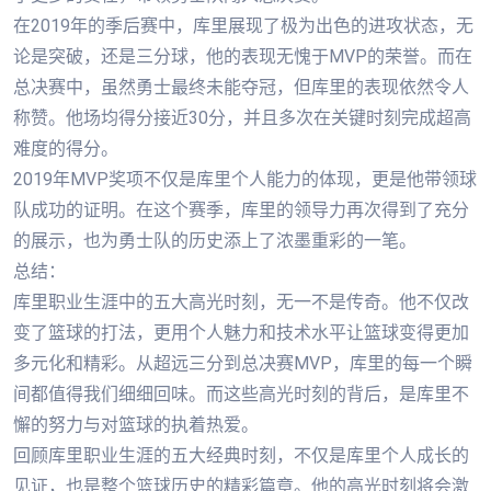
在2019年的季后赛中，库里展现了极为出色的进攻状态，无
论是突破，还是三分球，他的表现无愧于MVP的荣誉。而在
总决赛中，虽然勇士最终未能夺冠，但库里的表现依然令人
称赞。他场均得分接近30分，并且多次在关键时刻完成超高
难度的得分。
2019年MVP奖项不仅是库里个人能力的体现，更是他带领球
队成功的证明。在这个赛季，库里的领导力再次得到了充分
的展示，也为勇士队的历史添上了浓墨重彩的一笔。
总结：
库里职业生涯中的五大高光时刻，无一不是传奇。他不仅改
变了篮球的打法，更用个人魅力和技术水平让篮球变得更加
多元化和精彩。从超远三分到总决赛MVP，库里的每一个瞬
间都值得我们细细回味。而这些高光时刻的背后，是库里不
懈的努力与对篮球的执着热爱。
回顾库里职业生涯的五大经典时刻，不仅是库里个人成长的
见证，也是整个篮球历史的精彩篇章。他的高光时刻将会激