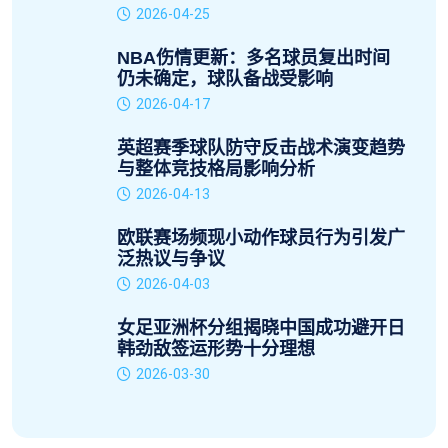
2026-04-25
NBA伤情更新：多名球员复出时间
仍未确定，球队备战受影响
2026-04-17
英超赛季球队防守反击战术演变趋势
与整体竞技格局影响分析
2026-04-13
欧联赛场频现小动作球员行为引发广
泛热议与争议
2026-04-03
女足亚洲杯分组揭晓中国成功避开日
韩劲敌签运形势十分理想
2026-03-30