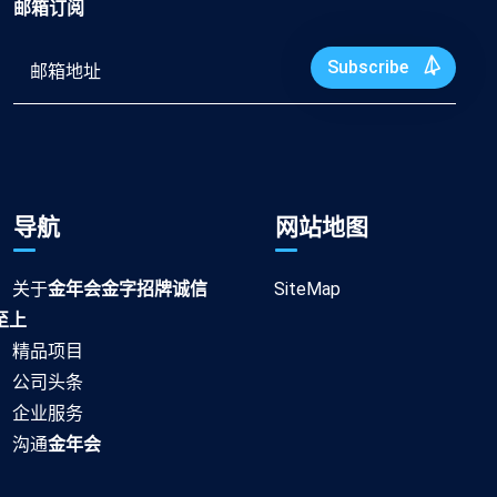
邮箱订阅
Subscribe
导航
网站地图
关于
金年会金字招牌诚信
SiteMap
至上
精品项目
公司头条
企业服务
沟通
金年会