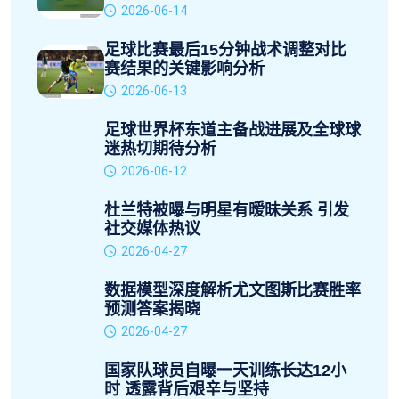
2026-06-14
足球比赛最后15分钟战术调整对比
赛结果的关键影响分析
2026-06-13
足球世界杯东道主备战进展及全球球
迷热切期待分析
2026-06-12
杜兰特被曝与明星有暧昧关系 引发
社交媒体热议
2026-04-27
数据模型深度解析尤文图斯比赛胜率
预测答案揭晓
2026-04-27
国家队球员自曝一天训练长达12小
时 透露背后艰辛与坚持