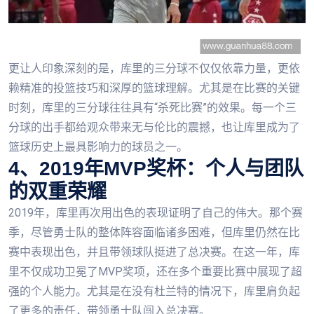
更让人印象深刻的是，库里的三分球不仅仅依靠力量，更依
赖精准的投篮技巧和深厚的篮球理解。尤其是在比赛的关键
时刻，库里的三分球往往具有“杀死比赛”的效果。每一个三
分球的出手都给观众带来无与伦比的震撼，也让库里成为了
篮球历史上最具影响力的球员之一。
4、2019年MVP奖杯：个人与团队
的双重荣耀
2019年，库里再次用出色的表现证明了自己的伟大。那个赛
季，尽管勇士队的整体阵容面临诸多困难，但库里仍然在比
赛中表现出色，并且带领球队挺进了总决赛。在这一年，库
里不仅成功卫冕了MVP奖项，还在多个重要比赛中展现了超
强的个人能力。尤其是在没有杜兰特的情况下，库里肩负起
了更多的责任，带领勇士队闯入总决赛。