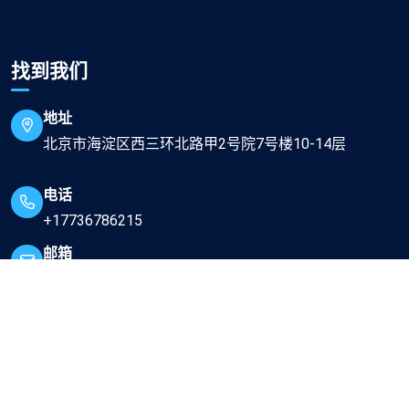
找到我们
地址
北京市海淀区西三环北路甲2号院7号楼10-14层
电话
+17736786215
邮箱
indefatigable@163.com